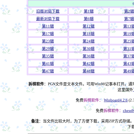
※
旧版对局下载
第1辑
第2辑
最新对局下载
第6辑
第7辑
第11辑
第12辑
第13
第17辑
第18辑
第19
第23辑
第24辑
第25
第29辑
第30辑
第31
第35辑
第36辑
第37
第41辑
第42辑
第43
第47辑
第48辑
第49
拆棋软件
：PGN文件是文本文件。可用Win98记事本打开。通常用
这里国外
免费
拆棋软件：
Winboard4.2.6
(2.
免费
拆棋软件：
chess9
备注
：当文件比较大时，为了方便下载，采用ZIP方式存储。
下载