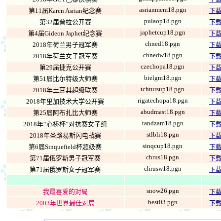
asrianmem18.pgn
第11届Karen Asrian纪念赛
下
pulaop18.pgn
第32届普拉公开赛
下
japhetcup18.pgn
第4届Gideon Japhet纪念赛
下
chned18.pgn
2018年荷兰男子冠军赛
下
chnedw18.pgn
2018年荷兰女子冠军赛
下
czechopa18.pgn
第29届捷克公开赛
下
bielgm18.pgn
第51届比尔特级大师赛
下
tchtursup18.pgn
2018年土耳其超级联赛
下
rigatechopa18.pgn
2018年里加技术大学公开赛
下
abudmast18.pgn
第25届阿布扎比大师赛
下
tandzam18.pgn
2018年“心桥杯”对抗赛女子组
下
stlbli18.pgn
2018年圣路易斯闪电战赛
下
sinqcup18.pgn
第6届Sinquefield杯超级赛
下
chrus18.pgn
第71届俄罗斯男子冠军赛
下
chrusw18.pgn
第71届俄罗斯女子冠军赛
下
snow26.pgn
我最喜爱的对局
下
best03.pgn
2003年世界最佳对局
下