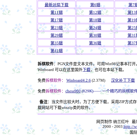
最新对局下载
第6辑
第7
第11辑
第12辑
第13
第17辑
第18辑
第19
第23辑
第24辑
第25
第29辑
第30辑
第31
第35辑
第36辑
第37
第41辑
拆棋软件
：PGN文件是文本文件。可用Win98记事本打开
Winboard 可以在这里国外
下载
，也可在本站下载。
免费
拆棋软件：
Winboard4.2.6
(2.37M)
汉化补丁下载
免费
拆棋软件：
chess960
(829K)—— 一个精巧的拆棋软
备注
：当文件比较大时，为了方便下载，采用ZIP方式存
载网站可下载winzip类的软件。
网页制作 纳兰红叶 
2000 - 2003
http://
国际