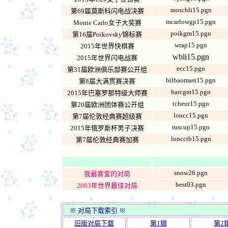
moscbli15.pgn
第69届莫斯科闪电战决赛
mcarlowgp15.pgn
Monte Carlo女子大奖赛
poikgm15.pgn
第16届Poikovsky锦标赛
wrap15.pgn
2015年世界快棋赛
wbli15.pgn
2015年世界闪电战赛
ecc15.pgn
第31届欧洲俱乐部赛公开组
bilbaomast15.pgn
第8届大满贯赛决赛
barcgm15.pgn
2015年巴塞罗那特级大师赛
tcheur15.pgn
第20届欧洲团体赛公开组
loncc15.pgn
第7届伦敦经典赛超级赛
ruscup15.pgn
2015年俄罗斯杯男子决赛
loncctb15.pgn
第7届伦敦经典赛加赛
snow26.pgn
我最喜爱的对局
best03.pgn
2003年世界最佳对局
※ 对局下载索引 ※
旧版对局下载
第1辑
第2