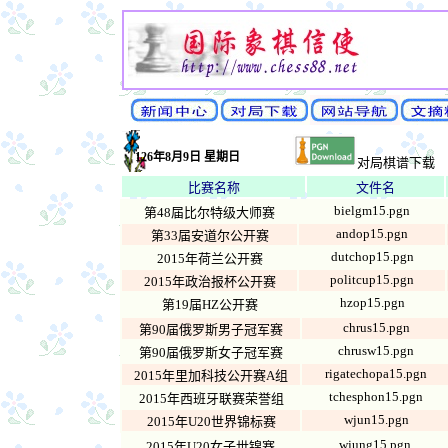
126年8月9日 星期日
对局棋谱下载
比赛名称
文件名
bielgm15.pgn
第48届比尔特级大师赛
andop15.pgn
第33届安道尔公开赛
dutchop15.pgn
2015年荷兰公开赛
politcup15.pgn
2015年政治报杯公开赛
hzop15.pgn
第19届HZ公开赛
chrus15.pgn
第90届俄罗斯男子冠军赛
chrusw15.pgn
第90届俄罗斯女子冠军赛
rigatechopa15.pgn
2015年里加科技公开赛A组
tchesphon15.pgn
2015年西班牙联赛荣誉组
wjun15.pgn
2015年U20世界锦标赛
wjung15.pgn
2015年U20女子世锦赛