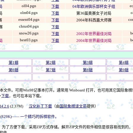
ol04.pgn
e
局
下载
04年欧洲俱乐部杯女子组
olm04.pgn
o
局
下载
第36届奥赛女子对局
essent04.pgn
co
赛
下载
2004年科西嘉大师赛
chrus04.pgn
赛
下载
snow26.pgn
b
下载
2002年世界最佳对局
best03.pgn
b
局
下载
2004年世界最佳对局
第1辑
第2辑
第3辑
第4辑
第6辑
第7辑
第8辑
第9辑
本文件。可用Win98记事本打开。通常用 Winboard 打开，也可用其它国际
外
下载
，也可在本站下载。
d4.2.6
(2.37M)
汉化补丁下载
（由
国际象棋译文苑
提供）
(829K)—— 一个精巧的拆棋软件。
为了方便下载，采用ZIP方式存储。解开ZIP文件的软件相信是很容易找到的
的软件。