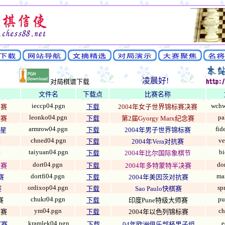
凌晨好!
对局棋谱下载
文件名
下载点
比赛名称
ieccp04.pgn
wchw
加赛
下载
2004年女子世界锦标赛决赛
leonko04.pgn
pa
棋赛
下载
第2届Gyorgy Marx纪念赛
armrow04.pgn
fid
星
下载
2004年男子世界锦标赛
chned04.pgn
ve
赛
下载
2004年
Vera对抗赛
taiyuan04.pgn
bi
赛
下载
2004年比尔国际象棋节
dort04.pgn
do
组赛
下载
2004年多特蒙特半决赛
dortfi04.pgn
ma
赛
下载
2004年美因茨对抗赛
ordixop04.pgn
sp
赛
下载
Sao Paulo快棋赛
chukr04.pgn
pu
赛
下载
印度Pune特级大师赛
ym04.pgn
ch
师赛
下载
2004年以色列锦标赛
kramlek04.pgn
e
军赛
下载
04年欧洲俱乐部杯男子组