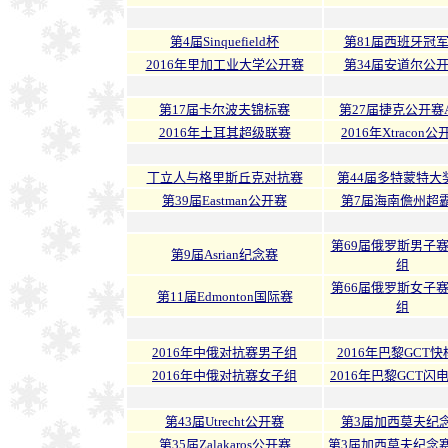
第4届Sinquefield杯
第81届西班牙冠
2016年里加工业大学公开赛
第34届安道尔公
第17届卡尔波夫锦标赛
第27届捷克公开赛
2016年土耳其超级联赛
2016年Xtracon公
丁立人与格里斯丘克对抗赛
第44届多特蒙特大
第39届Eastman公开赛
第7届海南儋州超
第69届俄罗斯男子
第9届Asrian纪念赛
组
第66届俄罗斯女子
第11届Edmonton国际赛
组
2016年中俄对抗赛男子组
2016年巴黎GCT
2016年中俄对抗赛女子组
2016年巴黎GCT闪
第43届Utrecht公开赛
第3届加西莫夫纪
第35届Zalakaros公开赛
第3届加西莫夫纪念