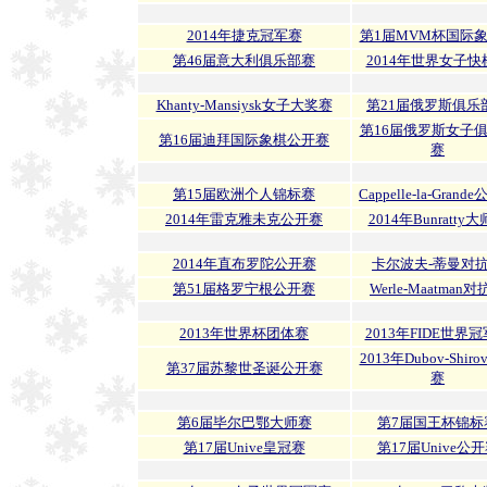
2014年捷克冠军赛
第1届MVM杯国际
第46届意大利俱乐部赛
2014年世界女子快
Khanty-Mansiysk女子大奖赛
第21届俄罗斯俱乐
第16届俄罗斯女子
第16届迪拜国际象棋公开赛
赛
第15届欧洲个人锦标赛
Cappelle-la-Grand
2014年雷克雅未克公开赛
2014年Bunratty
2014年直布罗陀公开赛
卡尔波夫-蒂曼对
第51届格罗宁根公开赛
Werle-Maatman
2013年世界杯团体赛
2013年FIDE世界
2013年Dubov-Shir
第37届苏黎世圣诞公开赛
赛
第6届毕尔巴鄂大师赛
第7届国王杯锦标
第17届Unive皇冠赛
第17届Unive公