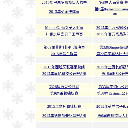
2015年巴塞罗那特级大师赛
第8届大满贯赛决
第6届Iberoamerica
2015年英国快棋赛
赛
Monte Carlo女子大奖赛
2015年百万富翁公
扑克之星岛男子国际赛
2015年百万富翁淘
第69届莫斯科闪电战决赛
第3届Sinquefiel
2015年波兰联赛
第22届阿布达比大
2015年西班牙联赛荣誉组
2015年土耳其超级
2015年里加科技公开赛A组
第19届HZ公开
第26届捷克公开赛
第33届安道尔公
第9届莱顿锦标赛
第38届Eastman公
2015年塞凡湖锦标赛
2015年荷兰男子冠
2015年纳道尔夫纪念赛A组
第6届儋州特级大