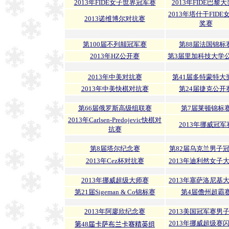
2013年FIDE女子世界冠军赛
2013年FIDE巴黎
2013年塔什干FIDE
2013诺维博尔对抗赛
奖赛
第100届不列颠冠军赛
第88届法国锦标
2013年HZ公开赛
第3届里加科技大学
2013年中美对抗赛
第41届多特蒙特大
2013年中美快棋对抗赛
第24届捷克公开
第66届俄罗斯高级组联赛
第7届莱顿锦标
2013年Carlsen-Predojevic快棋对
2013年挪威冠军
抗赛
第8届塔尔纪念赛
第82届乌克兰男子
2013年Cez杯对抗赛
2013年迪利然女子
2013年挪威超级大师赛
2013年塞萨洛尼基
第21届Sigeman & Co锦标赛
第4届儋州超霸
2013年阿廖欣纪念赛
2013美国冠军赛男
2013年挪威超级赛
第48届卡萨布兰卡赛精英组