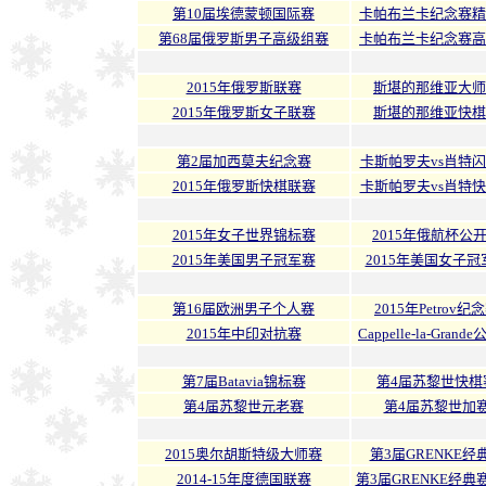
第10届埃德蒙顿国际赛
卡帕布兰卡纪念赛精
第68届俄罗斯男子高级组赛
卡帕布兰卡纪念赛高
2015年俄罗斯联赛
斯堪的那维亚大师
2015年俄罗斯女子联赛
斯堪的那维亚快棋
第2届加西莫夫纪念赛
卡斯帕罗夫vs肖特
2015年俄罗斯快棋联赛
卡斯帕罗夫vs肖特
2015年女子世界锦标赛
2015年俄航杯公
2015年美国男子冠军赛
2015年美国女子冠
第16届欧洲男子个人赛
2015年Petrov纪
2015年中印对抗赛
Cappelle-la-Grand
第7届Batavia锦标赛
第4届苏黎世快棋
第4届苏黎世元老赛
第4届苏黎世加
2015奥尔胡斯特级大师赛
第3届GRENKE经
2014-15年度德国联赛
第3届GRENKE经典