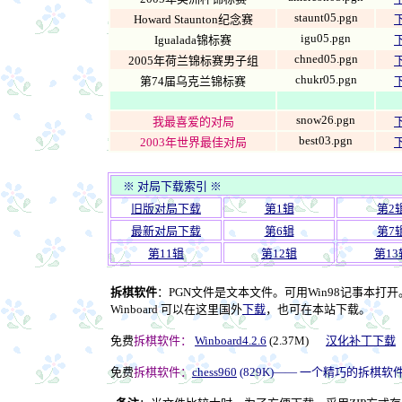
staunt05.pgn
Howard Staunton纪念赛
igu05.pgn
Igualada锦标赛
chned05.pgn
2005年荷兰锦标赛男子组
chukr05.pgn
第74届乌克兰锦标赛
snow26.pgn
我最喜爱的对局
best03.pgn
2003年世界最佳对局
※ 对局下载索引 ※
旧版对局下载
第1辑
第2
最新对局下载
第6辑
第7
第11辑
第12辑
第13
拆棋软件
：PGN文件是文本文件。可用Win98记事本打开
Winboard 可以在这里国外
下载
，也可在本站下载。
免费
拆棋软件：
Winboard4.2.6
(2.37M)
汉化补丁下载
免费
拆棋软件：
chess960
(829K)—— 一个精巧的拆棋软