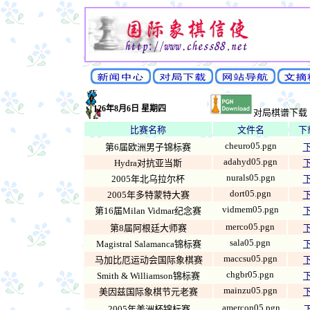
126年8月6日 星期四
对局棋谱下载
比赛名称
文件名
下
cheuro05.pgn
第6届欧洲男子锦标赛
adahyd05.pgn
Hydra对抗亚当斯
nurals05.pgn
2005年北乌拉尔杯
dort05.pgn
2005年多特蒙特大赛
vidmem05.pgn
第16届Milan Vidmar纪念赛
merco05.pgn
第8届阿根廷大师赛
sala05.pgn
Magistral Salamanca锦标赛
maccsu05.pgn
马加比厄运动会国际象棋赛
chgbr05.pgn
Smith & Williamson锦标赛
mainzu05.pgn
美因兹国际象棋节元老赛
amercon05.pgn
2005年美洲杯锦标赛