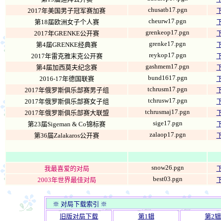
chusatb17.pgn
2017年美国男子冠军赛加赛
cheurw17.pgn
第18届欧洲女子个人赛
grenkeop17.pgn
2017年GRENKE公开赛
grenke17.pgn
第4届GRENKE经典赛
reykop17.pgn
2017年雷克雅末克公开赛
gashmem17.pgn
第4届加西莫夫纪念赛
bund1617.pgn
2016-17年德国联赛
tchrusm17.pgn
2017年俄罗斯俱乐部赛男子组
tchrusw17.pgn
2017年俄罗斯俱乐部赛女子组
tchrusmaj17.pgn
2017年俄罗斯俱乐部赛大联盟
sige17.pgn
第23届Sigeman & Co锦标赛
zalaop17.pgn
第36届Zalakaros公开赛
snow26.pgn
我最喜爱的对局
best03.pgn
2003年世界最佳对局
※ 对局下载索引 ※
旧版对局下载
第1辑
第2辑