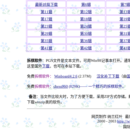
最新对局下载
第6辑
第7辑
第11辑
第12辑
第13
第17辑
第18辑
第19
第23辑
第24辑
第25
第29辑
第30辑
第31
第35辑
第36辑
第37
第41辑
第42辑
第43
拆棋软件
：PGN文件是文本文件。可用Win98记事本打开。通常用 
这里国外
下载
，也可在本站下载。
免费
拆棋软件：
Winboard4.2.6
(2.37M)
汉化补丁下载
（由
免费
拆棋软件：
chess960
(829K)—— 一个精巧的拆棋软件。
备注
：当文件比较大时，为了方便下载，采用ZIP方式存储。
下载winzip类的软件。
网页制作 纳兰红叶 
2000 - 2003
http://
国际