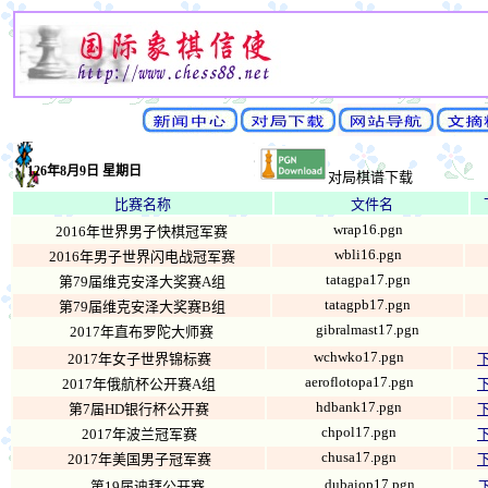
126年8月9日 星期日
对局棋谱下载
比赛名称
文件名
wrap16.pgn
2016年世界男子快棋冠军赛
wbli16.pgn
2016年男子世界闪电战冠军赛
tatagpa17.pgn
第79届维克安泽大奖赛A组
tatagpb17.pgn
第79届维克安泽大奖赛B组
gibralmast17.pgn
2017年直布罗陀大师赛
wchwko17.pgn
2017年女子世界锦标赛
aeroflotopa17.pgn
2017年俄航杯公开赛A组
hdbank17.pgn
第7届HD银行杯公开赛
chpol17.pgn
2017年波兰冠军赛
chusa17.pgn
2017年美国男子冠军赛
dubaiop17.pgn
第19届迪拜公开赛