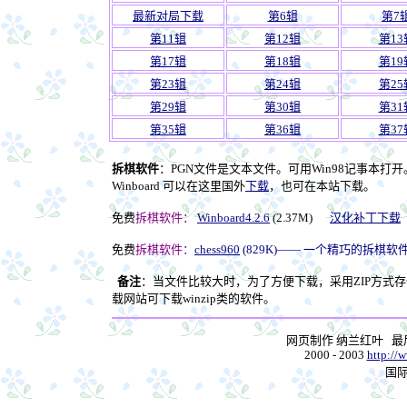
最新对局下载
第6辑
第7
第11辑
第12辑
第13
第17辑
第18辑
第19
第23辑
第24辑
第25
第29辑
第30辑
第31
第35辑
第36辑
第37
拆棋软件
：PGN文件是文本文件。可用Win98记事本打开
Winboard 可以在这里国外
下载
，也可在本站下载。
免费
拆棋软件：
Winboard4.2.6
(2.37M)
汉化补丁下载
免费
拆棋软件：
chess960
(829K)—— 一个精巧的拆棋软
备注
：当文件比较大时，为了方便下载，采用ZIP方式存
载网站可下载winzip类的软件。
网页制作 纳兰红叶 
2000 - 2003
http://
国际